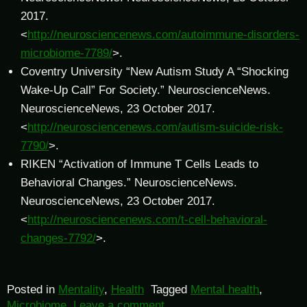
2017.
<
http://neurosciencenews.com/autoimmune-disorders-
microbiome-7789/
>.
Coventry University “New Autism Study A “Shocking
Wake-Up Call” For Society.” NeuroscienceNews.
NeuroscienceNews, 23 October 2017.
<
http://neurosciencenews.com/autism-suicide-risk-
7790/
>.
RIKEN “Activation of Immune T Cells Leads to
Behavioral Changes.” NeuroscienceNews.
NeuroscienceNews, 23 October 2017.
<
http://neurosciencenews.com/t-cell-behavioral-
changes-7792/
>.
Posted in
Mentality
,
Health
Tagged
Mental health
,
Microbiome
Leave a comment