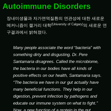
Autoimmune Disorders
장내미생물과 자가면역질환의 연관성에 대한 새로운
(University of Calgary)
메커니즘이 캘거리 대학
의 새로운 연
구결과에서 밝혀졌다.
Many people associate the word “bacteria” with
something dirty and disgusting. Dr. Pere
Santamaria disagrees. Called the microbiome,
the bacteria in our bodies have all kinds of
positive effects on our health, Santamaria says.
“The bacteria we have in our gut actually have
many beneficial functions. They help in our
digestion, prevent infection by pathogens and
educate our immune system on what to fight.”
Now, a new function of a protein in the gut