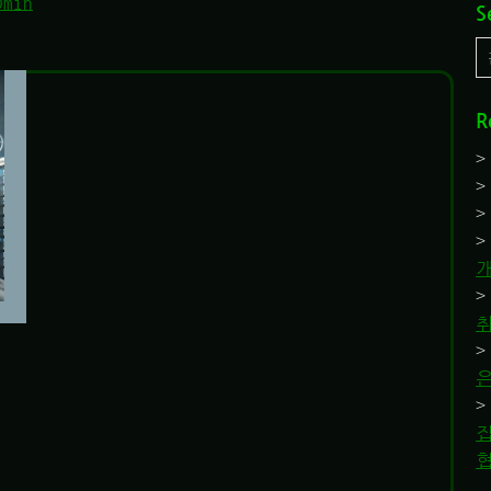
Dmin
S
R
취
집