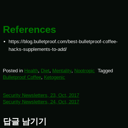
References
https://blog.bulletproof.com/best-bulletproof-coffee-
hacks-supplements-to-add/
Posted in
Health
,
Diet
,
Mentality
,
Nootropic
Tagged
Bulletproof Coffee
,
Ketogenic
Security Newsletters, 23, Oct, 2017
Security Newsletters, 24, Oct, 2017
답글 남기기