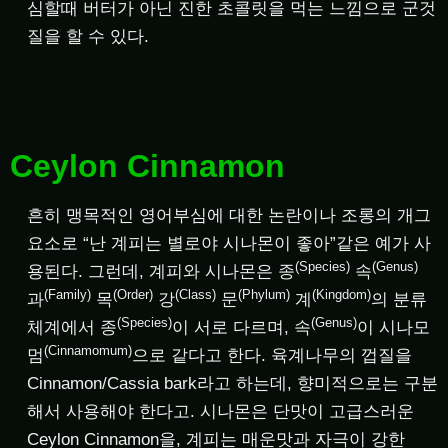
심할때 버터가 아닌 진한 초콜릿을 먹는 느낌으로 군것
질을 할 수 있다.
Ceylon Cinnamon
흔히 맹목적인 영어부심에 대한 논란이나 조롱의 개그
요소로 “난 계피는 별로야 시나몬이 좋아”같은 예가 사
(Species)
(Genus)
용된다. 그런데, 계피와 시나몬은 종
속
(Family)
(Order)
(Class)
(Phylum)
(Kingdom)
과
목
강
문
계
의 분류
(Species)
(Genus)
체계에서 종
이 서로 다르며, 속
이 시나모
(Cinnamomum)
멈
으로 같다고 한다. 육계나무의 껍질을
Cinnamon/Cassia bark라고 하는데, 향미적으로는 구분
해서 사용해야 한다고. 시나몬은 단맛이 고급스러운
Ceylon Cinnamon을, 계피는 매운맛과 자극이 강한