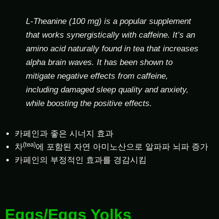
L-Theanine (100 mg) is a popular supplement
that works synergistically with caffeine. It’s an
amino acid naturally found in tea that increases
alpha brain waves. It has been shown to
mitigate negative effects from caffeine,
including damaged sleep quality and anxiety,
while boosting the positive effects.
카페인과 좋은 시너지 효과
(tea)
차
에 포함된 자연 아미노산으로 알파파 뇌파 증가
카페인의 부정적인 효과를 경감시킴
Eggs/Eggs Yolks