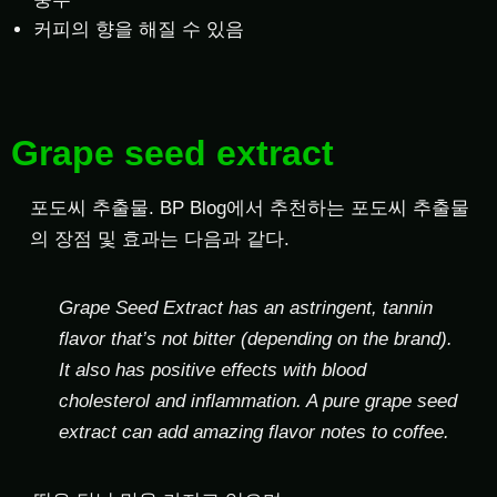
커피의 향을 해질 수 있음
Grape seed extract
포도씨 추출물. BP Blog에서 추천하는 포도씨 추출물
의 장점 및 효과는 다음과 같다.
Grape Seed Extract has an astringent, tannin
flavor that’s not bitter (depending on the brand).
It also has positive effects with blood
cholesterol and inflammation. A pure grape seed
extract can add amazing flavor notes to coffee.