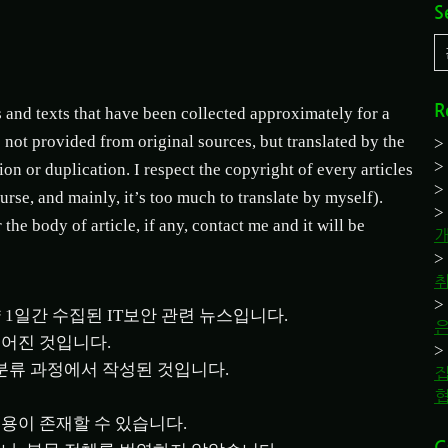
S
R
s and texts that have been collected approximately for a
 not provided from original sources, but translated by the
tion or duplication. I respect the copyright of every articles
course, and mainly, it’s too much to translate by myself).
the body of article, if any, contact me and it will be
취
1일간 수집된 IT보안 관련 뉴스입니다.
루어진 것입니다.
 분류 과정에서 작성된 것입니다.
집
용이 존재할 수 있습니다.