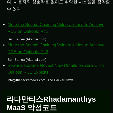
여, 사용자의 상호작용 없이도 취약한 시스템을 장악할
수 있다.
Mute the Sound: Chaining Vulnerabilities to Achieve
RCE on Outlook: Pt 1
Ben Barnea (Akamai.com)
Mute the Sound: Chaining Vulnerabilities to Achieve
RCE on Outlook: Pt 2
Ben Barnea (Akamai.com)
Beware: Experts Reveal New Details on Zero-Click
Outlook RCE Exploits
info@thehackernews.com (The Hacker News)
라다만티스Rhadamanthys
MaaS 악성코드