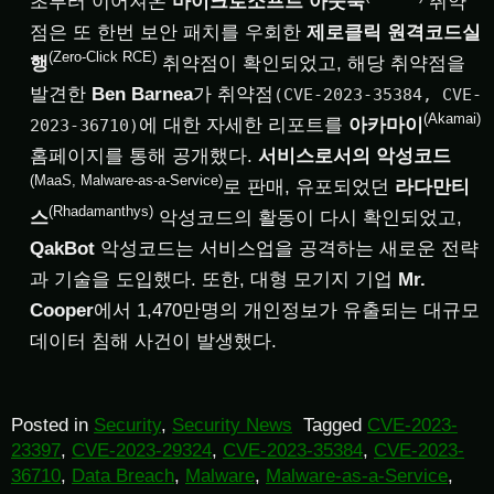
초부터 이어져온
마이크로소프트 아웃룩
취약
점은 또 한번 보안 패치를 우회한
제로클릭 원격코드실
(Zero-Click RCE)
행
취약점이 확인되었고, 해당 취약점을
발견한
Ben Barnea
가 취약점
(CVE-2023-35384, CVE-
(Akamai)
에 대한 자세한 리포트를
아카마이
2023-36710)
홈페이지를 통해 공개했다.
서비스로서의 악성코드
(MaaS, Malware-as-a-Service)
로 판매, 유포되었던
라다만티
(Rhadamanthys)
스
악성코드의 활동이 다시 확인되었고,
QakBot
악성코드는 서비스업을 공격하는 새로운 전략
과 기술을 도입했다. 또한, 대형 모기지 기업
Mr.
Cooper
에서 1,470만명의 개인정보가 유출되는 대규모
데이터 침해 사건이 발생했다.
Posted in
Security
,
Security News
Tagged
CVE-2023-
23397
,
CVE-2023-29324
,
CVE-2023-35384
,
CVE-2023-
36710
,
Data Breach
,
Malware
,
Malware-as-a-Service
,