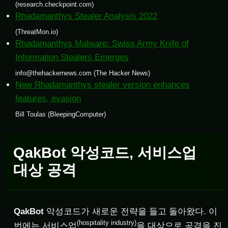
(research.checkpoint.com)
Rhadamanthys Stealer Analysis 2022
(ThreatMon.io)
Rhadamanthys Malware: Swiss Army Knife of
Information Stealers Emerges
info@thehackernews.com (The Hacker News)
New Rhadamanthys stealer version enhances
features, evasion
Bill Toulas (BleepingComputer)
QakBot 악성코드, 서비스업
대상 공격
QakBot
악성코드가 새로운 전략을 들고 돌아왔다. 이
(hospitality industry)
번에는 서비스업
을 대상으로 공격을 진