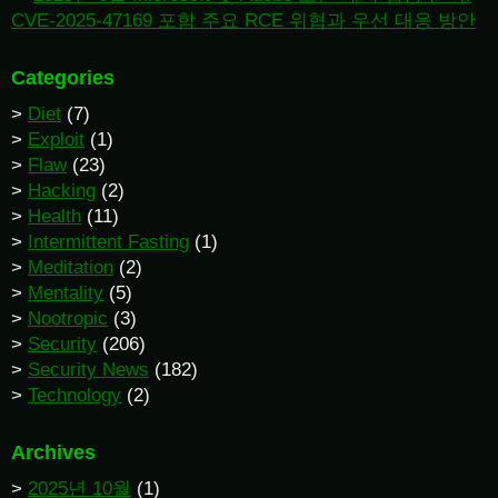
CVE-2025-47169 포함 주요 RCE 위협과 우선 대응 방안
Categories
Diet
(7)
Exploit
(1)
Flaw
(23)
Hacking
(2)
Health
(11)
Intermittent Fasting
(1)
Meditation
(2)
Mentality
(5)
Nootropic
(3)
Security
(206)
Security News
(182)
Technology
(2)
Archives
2025년 10월
(1)